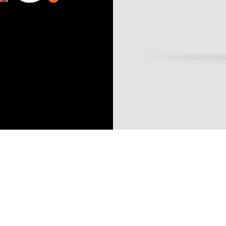
effroi , Carnaval, Unesco, Gi
entelles et Point de Binche