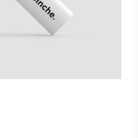
lles de Binche, Orange,
…