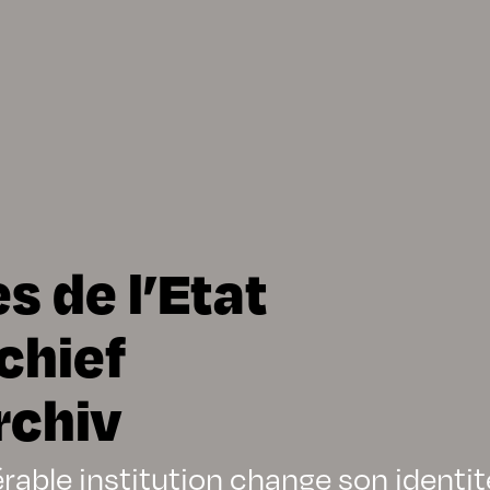
s de l’Etat
chief
rchiv
rable institution change son identit