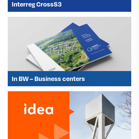
Interreg CrossS3
In BW – Business centers